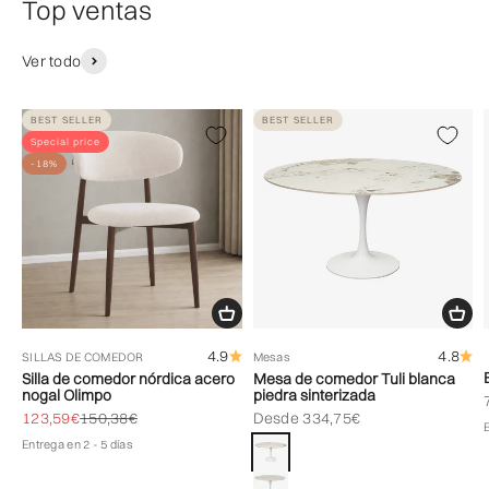
Top ventas
Ver todo
BEST SELLER
BEST SELLER
Special price
-18%
4.9
4.8
SILLAS DE COMEDOR
Mesas
Silla de comedor nórdica acero
Mesa de comedor Tuli blanca
nogal Olimpo
piedra sinterizada
Precio de oferta
Precio normal
Precio de oferta
123,59€
150,38€
Desde 334,75€
Color
Pandora
Entrega en 2 - 5 días
Jade