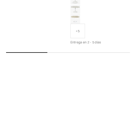
Snow
Traventino
+5
Entrega en 2 - 5 días