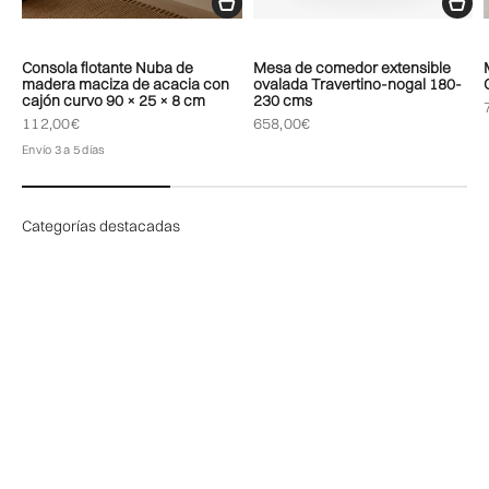
Consola flotante Nuba de
Mesa de comedor extensible
madera maciza de acacia con
ovalada Travertino-nogal 180-
cajón curvo 90 × 25 × 8 cm
230 cms
Precio de oferta
Precio de oferta
112,00€
658,00€
Envío 3 a 5 días
Categorías destacadas
Sillas de comedor