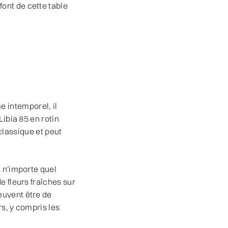
ont de cette table
 intemporel, il
ibia 85 en rotin
 classique et peut
à n'importe quel
e fleurs fraîches sur
euvent être de
rs, y compris les