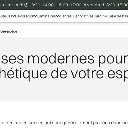
undi au jeudi 🕐 : 8:30-14:00 -15:00-17:00 et vendredi 8:30-15:00
uteuils
Décoration
Luminaires
Plantes Décoratives
Jardin
Salle de bai
votre espace
sses modernes pour
thétique de votre e
nt des tables basses qui sont généralement placées dans un 