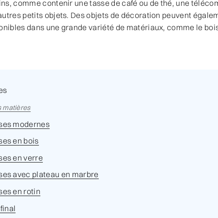
fins, comme contenir une tasse de café ou de thé, une téléco
utres petits objets. Des objets de décoration peuvent égalem
onibles dans une grande variété de matériaux, comme le bois,
es
s matières
sses modernes
ses en bois
ses en verre
ses avec plateau en marbre
ses en rotin
final