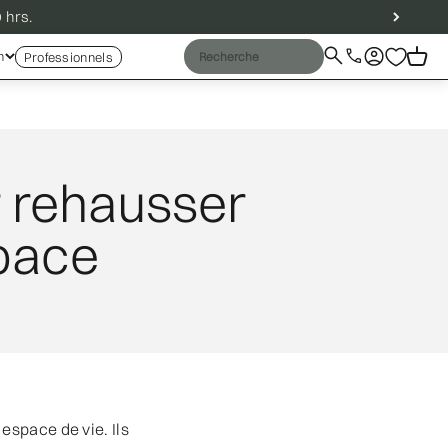
 hrs.
Recherche
Connexion
Panier
n
Professionnels
Llamar
Fermer
 rehausser
space
espace de vie. Ils