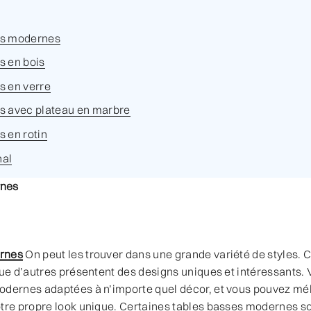
es modernes
s en bois
s en verre
s avec plateau en marbre
s en rotin
nal
rnes
rnes
On peut les trouver dans une grande variété de styles. 
que d’autres présentent des designs uniques et intéressants.
odernes adaptées à n’importe quel décor, et vous pouvez méla
otre propre look unique. Certaines tables basses modernes so