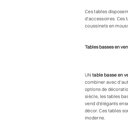
Ces tables disposen
d'accessoires. Ces t
coussinets en mousse
Tables basses en ver
UN
table basse en v
combiner avec d’autr
options de décorati
siècle, les tables b
vend d'élégants ense
décor. Ces tables so
moderne.