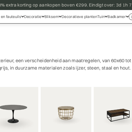
0% extra korting op aankopen boven €299. Eindigt over:
3d 1h 
en fauteuils
Decoratie
Bliksem
Decoratieve planten
Tuin
Badkamer
nterieur, een verscheidenheid aan maatregelen, van 60x60 to
rijs, in duurzame materialen zoals ijzer, steen, staal en hout.