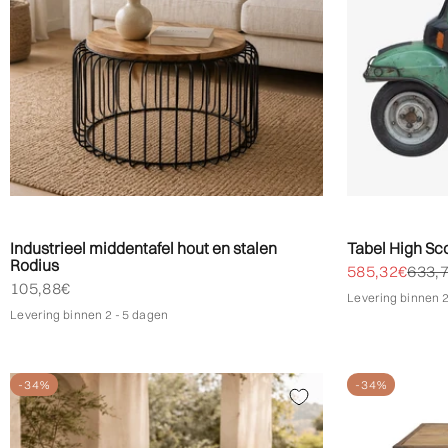
Industrieel middentafel hout en stalen
Tabel High Sc
Rodius
Biedprijs aan
Norma
585,32€
633,
Biedprijs aanbieden
105,88€
Levering binnen 2
Levering binnen 2 - 5 dagen
-34%
-34%