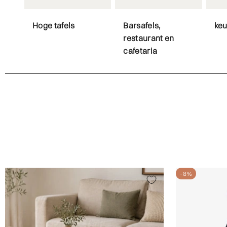
Hoge tafels
Barsafels,
keu
restaurant en
cafetaria
-8%