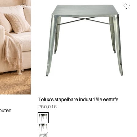
Tolux's stapelbare industriële eettafel
Biedprijs aanbieden
250,01€
houten
Kleur
Wit
Zwart
Grijs