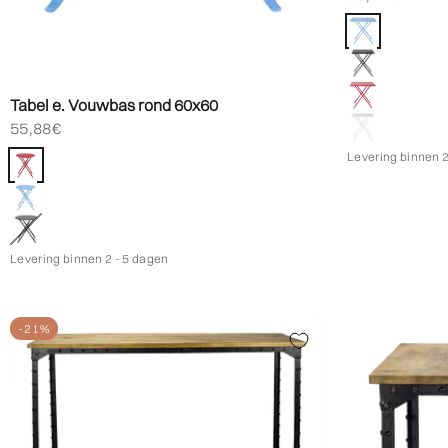
Kleur
Blauw
Zwart
Rood
Tabel e. Vouwbas rond 60x60
Wit
Biedprijs aanbieden
55,88€
Levering binnen 2
Kleur
Rood
Blauw
Zwart
Levering binnen 2 - 5 dagen
-21%