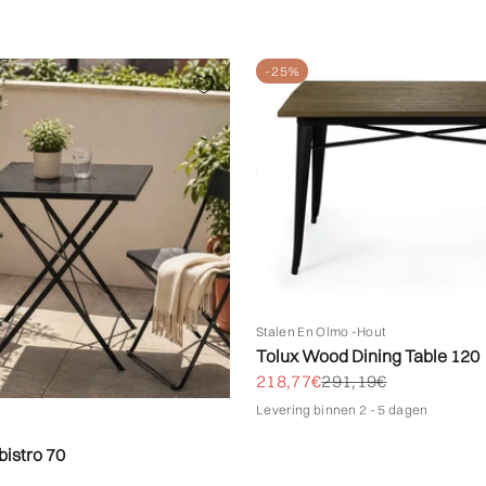
-25%
Stalen En Olmo -hout
Tolux Wood Dining Table 120
Biedprijs aanbieden
Normale prijs
218,77€
291,19€
Levering binnen 2 - 5 dagen
bistro 70
bieden