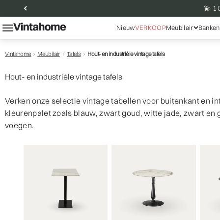
Ga naar inhoud
💫 1
Menu
Vintahome
Nieuw
VERKOOP
Meubilair
Banken 
Vintahome
›
Meubilair
›
Tafels
›
Hout- en industriële vintage tafels
Hout- en industriële vintage tafels
Verken onze selectie vintage tabellen voor buitenkant en i
kleurenpalet zoals blauw, zwart goud, witte jade, zwart en g
voegen.