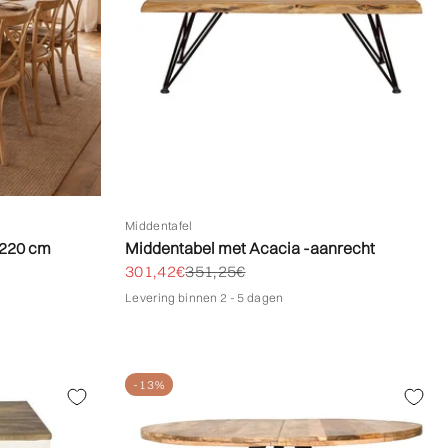
Middentafel
 220 cm
Middentabel met Acacia -aanrecht
Biedprijs aanbieden
Normale prijs
301,42€
351,25€
Levering binnen 2 - 5 dagen
-13%