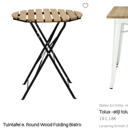
Stalen En Olmo -
Tolux -stijl to
Biedprijs aan
191,18€
Tuintafel e. Round Wood Folding Bistro
Levering binnen 2