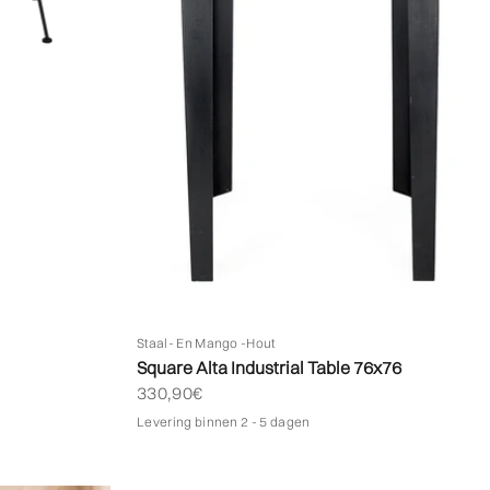
Staal- En Mango -hout
Square Alta Industrial Table 76x76
Biedprijs aanbieden
330,90€
Levering binnen 2 - 5 dagen