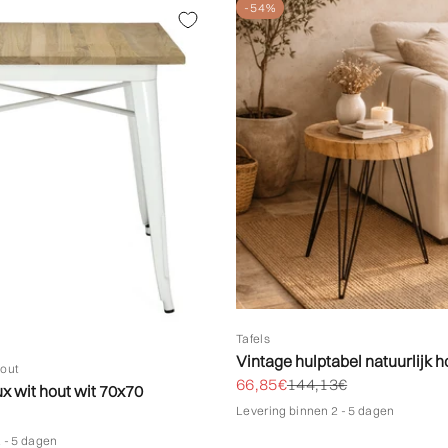
-54%
Tafels
Vintage hulptabel natuurlijk 
hout
Biedprijs aanbieden
Normale prijs
66,85€
144,13€
lux wit hout wit 70x70
Levering binnen 2 - 5 dagen
bieden
 - 5 dagen