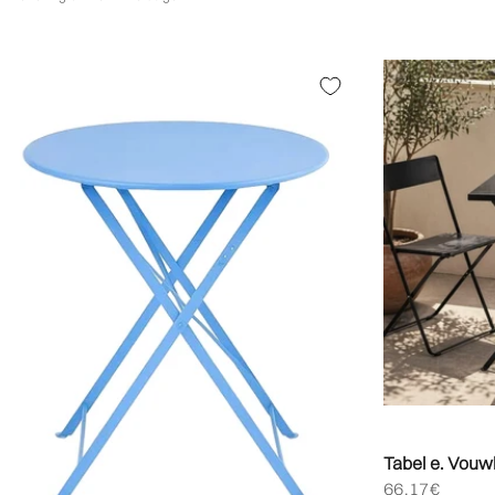
Tabel e. Vouw
Biedprijs aan
66,17€