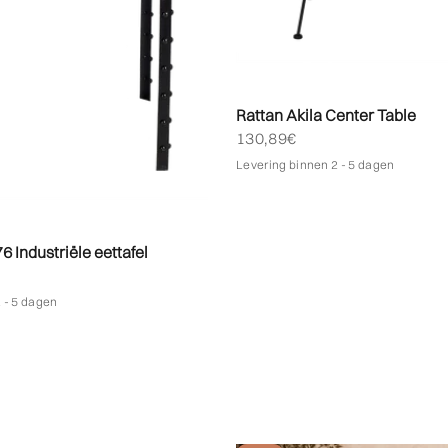
Rattan Akila Center Table
Biedprijs aanbieden
130,89€
Levering binnen 2 - 5 dagen
6 Industriële eettafel
bieden
 - 5 dagen