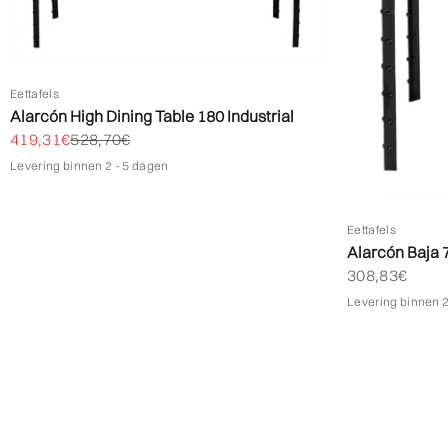
Eettafels
Alarcón High Dining Table 180 Industrial
Biedprijs aanbieden
Normale prijs
419,31€
528,70€
Levering binnen 2 - 5 dagen
Eettafels
Alarcón Baja 7
Biedprijs aan
308,83€
Levering binnen 2