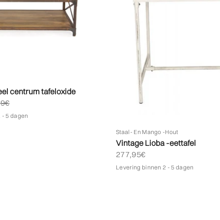
ieel centrum tafeloxide
bieden
le prijs
19€
 - 5 dagen
Staal- En Mango -hout
Vintage Lioba -eettafel
Biedprijs aanbieden
277,95€
Levering binnen 2 - 5 dagen