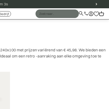
7m 2s
Zoeken naar
Inloggen
Kar
Bedrijf
Llamar
Dichtbij
t 240x100 met prijzen variërend van € 45,98. We bieden een
 Ideaal om een ​​retro -aanraking aan elke omgeving toe te