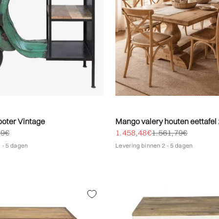
ooter Vintage
Mango valery houten eettafel
bieden
le prijs
Biedprijs aanbieden
Normale prijs
79€
1.458,48€
1.561,79€
 - 5 dagen
Levering binnen 2 - 5 dagen