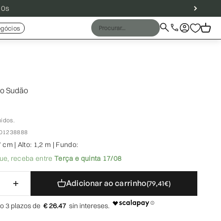
59s
Procurar
Iniciar sessão
Carrin
gócios
Llamar
Fechar
o Sudão
e oferta
uidos.
901238888
 cm | Alto: 1,2 m | Fundo:
ue,
receba entre
Terça e quinta 17/08
Adicionar ao carrinho
(79,41€)
€ 26.47