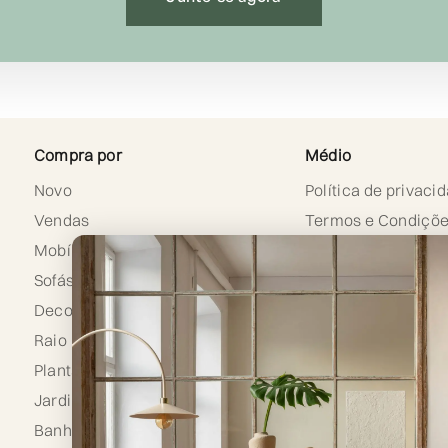
Compra por
Médio
Novo
Política de privaci
Vendas
Termos e Condiçõ
Mobília
Política de cookies
Sofás e Poltronas
Gestão de Cookies
Decoração
Aviso legal
Raio
Proteção de dados
Plantas Decorativas
Política de Devoluç
Reembolso
Jardim
Banheiro