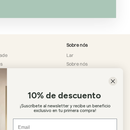
Sobre nós
dade
Lar
es
Sobre nós
Contato
Envios e Entregas
Como comprar
10% de descuento
Blogue
¡Suscríbete al newsletter y recibe un beneficio
ão e
exclusivo en tu primera compra!
Email
Portugal (EUR €)