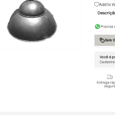
Add to W
Descriçã
Precisa 
Sais 
Você é pr
Cadastre
Entrega ráp
segur