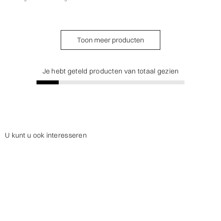
Toon meer producten
Je hebt geteld producten van totaal gezien
Progress value is
30%
U kunt u ook interesseren
Eetstoelen
Ontlasting