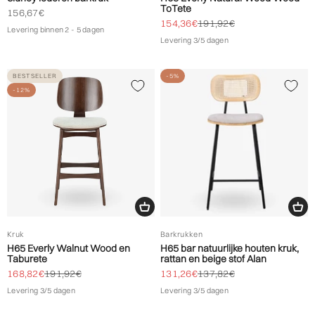
ToTete
Biedprijs aanbieden
156,67€
Biedprijs aanbieden
Normale prijs
154,36€
191,92€
Levering binnen 2 - 5 dagen
Levering 3/5 dagen
BESTSELLER
-5%
-12%
Kruk
Barkrukken
H65 Everly Walnut Wood en
H65 bar natuurlijke houten kruk,
Taburete
rattan en beige stof Alan
Biedprijs aanbieden
Normale prijs
Biedprijs aanbieden
Normale prijs
168,82€
191,92€
131,26€
137,82€
Levering 3/5 dagen
Levering 3/5 dagen