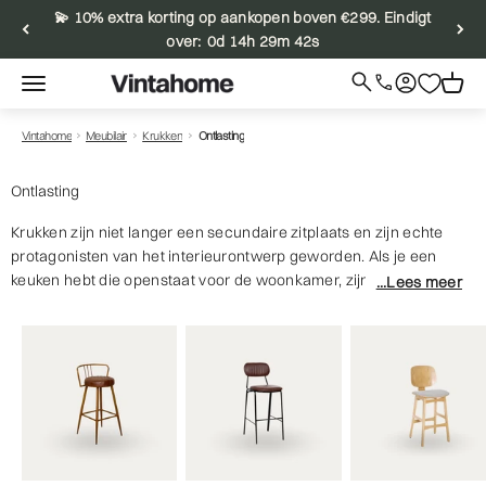
Ga naar inhoud
💫 10% extra korting op aankopen boven €299. Eindigt
over:
0d 14h 29m 42s
Menu
Zoeken naar
Inloggen
Kar
Vintahome
Llamar
›
›
›
Vintahome
Meubilair
Krukken
Ontlasting
Ontlasting
Krukken zijn niet langer een secundaire zitplaats en zijn echte
protagonisten van het interieurontwerp geworden. Als je een
keuken hebt die openstaat voor de woonkamer, zijn een paar
designkrukjes essentieel om je eiland te bekronen en een perfect
ontbijthoekje te creëren. Als u een horecaproject beheert, zijn zij
de sleutel om de bar van uw bar, restaurant of hotel winstgevend
te maken en een hoge dosis persoonlijkheid en comfort te bieden.