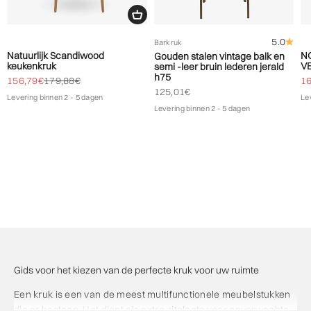
5.0
Barkruk
Natuurlijk Scandiwood
N
Gouden stalen vintage balk en
keukenkruk
V
semi -leer bruin lederen jerald
h75
Biedprijs aanbieden
Normale prijs
Bi
156,79€
179,88€
1
Biedprijs aanbieden
125,01€
Levering binnen 2 - 5 dagen
Le
Levering binnen 2 - 5 dagen
Gids voor het kiezen van de perfecte kruk voor uw ruimte
Een kruk is een van de meest multifunctionele meubelstukken
die er bestaan. Het dient als extra zitplaats voor onverwachte