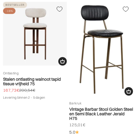
BESTSELLER
-16%
Ontlasting
Stalen ontlasting walnoot tapid
tissue vrijheid 75
Biedprijs aanbieden
Normale prijs
167,73€
200,54€
Levering binnen 2 - 5 dagen
Barkruk
Vintage Barbar Stool Golden Steel
en Semi Black Leather Jerald
H75
Biedprijs aanbieden
125,01€
5.0