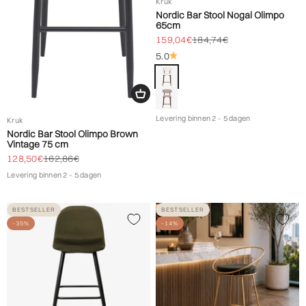
Kruk
Nordic Bar Stool Nogal Olimpo
65cm
Biedprijs aanbieden
Normale prijs
159,04€
184,74€
5.0
Kleur
Beige
Taupe
Levering binnen 2 - 5 dagen
Kruk
Nordic Bar Stool Olimpo Brown
Vintage 75 cm
Biedprijs aanbieden
Normale prijs
128,50€
162,86€
Levering binnen 2 - 5 dagen
BESTSELLER
BESTSELLER
-35%
-14%