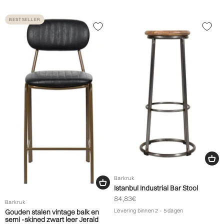
BESTSELLER
Barkruk
Istanbul Industrial Bar Stool
Biedprijs aanbieden
84,83€
Barkruk
Levering binnen 2 - 5 dagen
Gouden stalen vintage balk en
semi -skined zwart leer Jerald