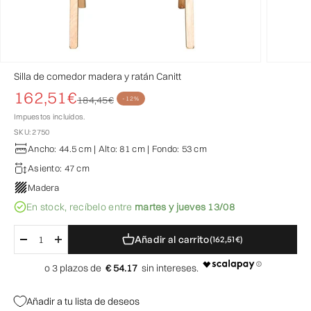
Silla de comedor madera y ratán Canitt
Precio de oferta
162,51€
Precio normal
184,45€
-12%
Impuestos incluidos.
SKU: 2750
Ancho: 44.5 cm | Alto: 81 cm | Fondo: 53 cm
Asiento: 47 cm
Madera
En stock,
recíbelo entre
martes y jueves 13/08
Añadir al carrito
(162,51€)
€ 54.17
Añadir a tu lista de deseos