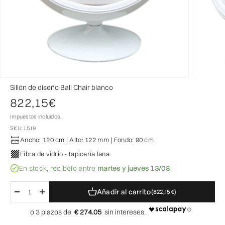
Sillón de diseño Ball Chair blanco
Precio de oferta
822,15€
Impuestos incluidos.
SKU: 1519
Ancho: 120 cm | Alto: 122 mm | Fondo: 90 cm
Fibra de vidrio - tapicería lana
En stock,
recíbelo entre
martes y jueves 13/08
Añadir al carrito
(822,15€)
€ 274.05